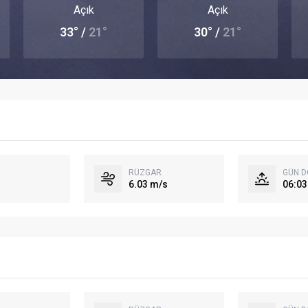
Açık
Açık
33° /
21°
30° /
21°
RÜZGAR
GÜN 
6.03 m/s
06:03