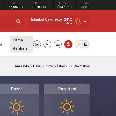
BIST 100
BITCOIN
GRAM GÜMÜŞ
BITCOIN
ETHER
13.703,13
$64.682
95,08
$64609
$1902
İstanbul Çekmeköy,
24
°C
Açık
Firma
ar
Rehberi
Anasayfa
Hava Durumu
İstanbul
Çekmeköy
Pazar
Pazartesi