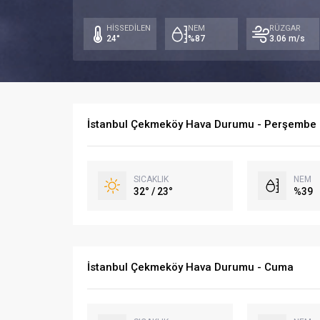
HİSSEDİLEN
NEM
RÜZGAR
24°
%87
3.06 m/s
İstanbul Çekmeköy Hava Durumu - Perşembe
SICAKLIK
NEM
32° / 23°
%39
İstanbul Çekmeköy Hava Durumu - Cuma