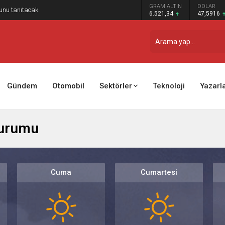
GRAM ALTIN
DOLAR
EURO
emalı etkinliğiyle sektör temsilcilerini buluşturdu
6.521,34
47,5916
55,0829
Gündem
Otomobil
Sektörler
Teknoloji
Yazarl
Durumu
Cuma
Cumartesi