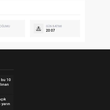
DOĞUMU
GÜN BATIMI
20:07
 bu 10
alınan
açık
 yarın