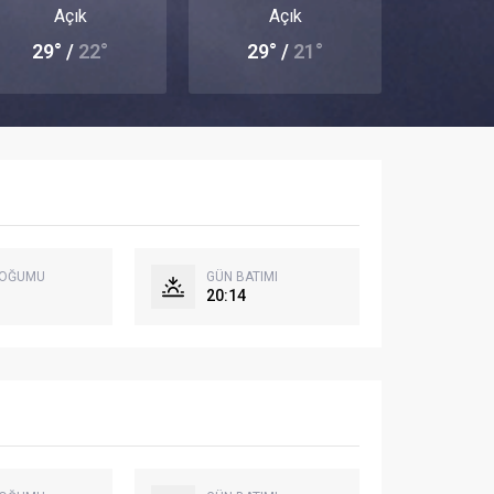
Açık
Açık
29° /
22°
29° /
21°
DOĞUMU
GÜN BATIMI
20:14