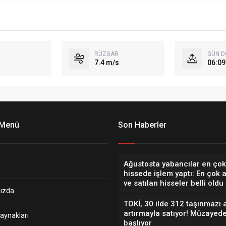
RÜZGAR
GÜN 
7.4 m/s
06:09
 Menü
Son Haberler
Ağustosta yabancılar en çok
hissede işlem yaptı: En çok 
ve satılan hisseler belli oldu
ızda
TOKİ, 30 ilde 312 taşınmazı 
artırmayla satıyor! Müzayede
aynakları
başlıyor