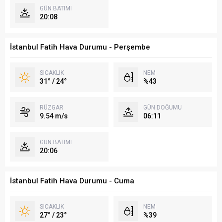
GÜN BATIMI
20:08
İstanbul Fatih Hava Durumu - Perşembe
SICAKLIK
NEM
31° / 24°
%43
RÜZGAR
GÜN DOĞUMU
9.54 m/s
06:11
GÜN BATIMI
20:06
İstanbul Fatih Hava Durumu - Cuma
SICAKLIK
NEM
27° / 23°
%39