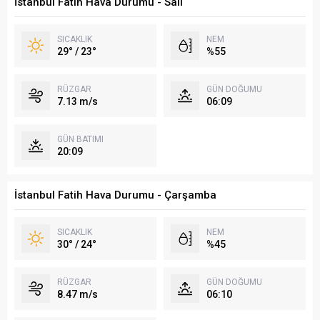
İstanbul Fatih Hava Durumu - Salı
SICAKLIK
NEM
29° / 23°
%55
RÜZGAR
GÜN DOĞUMU
7.13 m/s
06:09
GÜN BATIMI
20:09
İstanbul Fatih Hava Durumu - Çarşamba
SICAKLIK
NEM
30° / 24°
%45
RÜZGAR
GÜN DOĞUMU
8.47 m/s
06:10