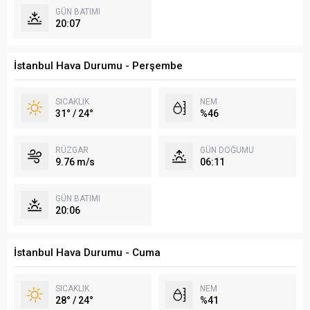
GÜN BATIMI
20:07
İstanbul Hava Durumu - Perşembe
SICAKLIK
NEM
31° / 24°
%46
RÜZGAR
GÜN DOĞUMU
9.76 m/s
06:11
GÜN BATIMI
20:06
İstanbul Hava Durumu - Cuma
SICAKLIK
NEM
28° / 24°
%41