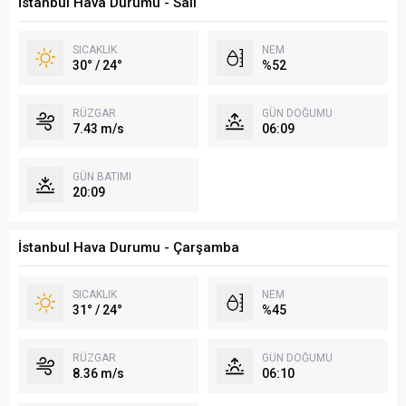
İstanbul Hava Durumu - Salı
SICAKLIK
NEM
30° / 24°
%52
RÜZGAR
GÜN DOĞUMU
7.43 m/s
06:09
GÜN BATIMI
20:09
İstanbul Hava Durumu - Çarşamba
SICAKLIK
NEM
31° / 24°
%45
RÜZGAR
GÜN DOĞUMU
8.36 m/s
06:10