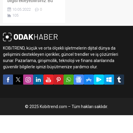
bilgisi ekleyebilirsiniz. Bu
metin yazı düzenleme
10.05.2022
0
sayfasında "Özet"
105
bölümünden eklenebilir.
Özet eklenmişse başlık
altında kalın olarak bu
şekilde gösterilir,
eklenmemişse bu alan boş
KOBiTREND, küçük ve orta ölçekli işletmelerin dijital dünya da
kalır.
gelişimini destekleyen içerikler, güncel trendler ve iş çözümleri
sunar. Pazarlama, girişimcilik, teknoloji ve finans alanlarında
güvenilir bilgilerle işinizi büyütmenize yardımcı olur.
© 2025 Kobitrend.com – Tüm hakları saklıdır.