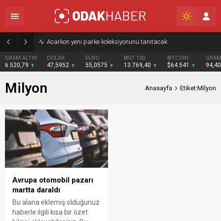
Acarkon yeni parke koleksiyonunu tanıtacak
GRAM ALTIN
DOLAR
EURO
BIST 100
BITCOIN
GRAM
6.520,79
47,5952
55,0575
13.769,40
$64.541
94,4
Milyon
Anasayfa
Etiket:Milyon
Avrupa otomobil pazarı
martta daraldı
Bu alana eklemiş olduğunuz
haberle ilgili kısa bir özet