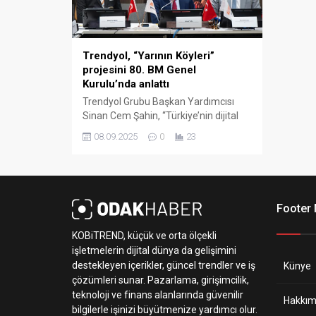
Trendyol, “Yarının Köyleri”
projesini 80. BM Genel
Kurulu’nda anlattı
Trendyol Grubu Başkan Yardımcısı
Sinan Cem Şahin, “Türkiye’nin dijital
dönüşüm yolculuğunda toplumsal
08.09.2025
0
23
faydaya ve kapsayıcı büyümeye
katkımızı bir sorumluluk olarak
görüyoruz” dedi. Trendyol, teknoloji ve
dijitalleşmeyle kırsal bölgelerde fırsat
eşitliği sağlamak, kadınları ve gençleri
Footer
teknolojiyle güçlendirmek, girişimciliği
ve yerel kalkınmayı desteklemek
KOBiTREND, küçük ve orta ölçekli
amacıyla Birleşmiş Milletler Kalkınma
işletmelerin dijital dünya da gelişimini
Programı (UNDP) ile Türkiye’nin farklı...
destekleyen içerikler, güncel trendler ve iş
Künye
çözümleri sunar. Pazarlama, girişimcilik,
teknoloji ve finans alanlarında güvenilir
Hakkım
bilgilerle işinizi büyütmenize yardımcı olur.