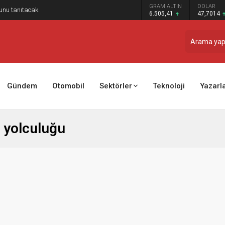
GRAM ALTIN
DOLAR
nunu tanıtacak
6.505,41
47,7014
Gündem
Otomobil
Sektörler
Teknoloji
Yazarl
m yolculuğu