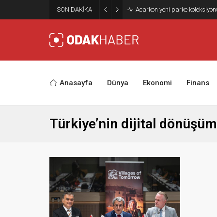
SON DAKİKA
Acarkon yeni parke koleksiyo
Anasayfa
Dünya
Ekonomi
Finans
Türkiye’nin dijital dönüşü