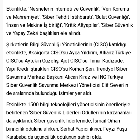
Etkinlikte, ‘Nesnelerin İnterneti ve Güvenlik’, ‘Veri Koruma
ve Mahremiyet’, ‘Siber Tehdit İstihbaratı’, ‘Bulut Güvenliği’,
‘İnsan ve Makine İş birliği’, ‘Kritik Altyapılar’, ‘Siber Güvenlik
ve Yapay Zeka’ başlıkları ele alındı.
Şirketlerin Bilgi Güvenliği Yöneticilerinin (CISO) katıldığı
etkinlikte, Aksigorta CISO’su Ayça Yıldırım, Allianz Türkiye
CISO’su Aytekin Güzeliş, Ajet CISO’su Timur Kadızade,
Yapı Kredi İştirakleri CISO’su Korhan Şen, Trendyol Siber
Savunma Merkezi Başkanı Alican Kiraz ve ING Türkiye
Siber Güvenlik Savunma Merkezi Yöneticisi Elif Seven’in
de aralarında bulunduğu isimler yer aldı.
Etkinlikte 1500 bilgi teknolojileri yöneticisinin önerileriyle
belirlenen ‘Siber Güvenlik Liderleri Ödülleri’nin kazananları
da açıklandı. Siber güvenlik liderlerinde, İsmail Orhan
birincilik ödülünü alırken, Serhat Yapıcı ikinci, Feyzi Yuşa
Karababa da üçüncülük ödülünün sahibi oldu.