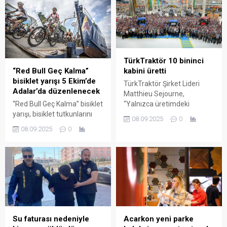
Özet eklenmişse başlık
artırarak, perakende
altında kalın olarak bu
sektörüne yeni standart
şekilde gösterilir,
getirecek.” dedi. Dijital
eklenmemişse bu alan boş
çözümler geliştiren teknoloji
kalır.
şirketi RoofStacks,
perakende sektörü için
TürkTraktör 10 bininci
Tarım Kredi Grubu teknoloji
kabini üretti
“Red Bull Geç Kalma”
iştiraki Tarım Kredi
bisiklet yarışı 5 Ekim’de
TürkTraktör Şirket Lideri
Teknoloji’nin işbirliğiyle
Adalar’da düzenlenecek
Matthieu Sejourne,
mobil uygulama geliştirdi.
“Yalnızca üretimdeki
“Red Bull Geç Kalma” bisiklet
Şirketten yapılan
gücümüzle yetinmiyor, etki
yarışı, bisiklet tutkunlarını
açıklamaya göre, Tarım...
08.09.2025
0
alanımızı tarımı ve şehirleri
Adalar’da bir araya
08.09.2025
0
daha ileriye taşımak ve
getirecek ‘Red Bull Geç
dönüştürmek için
Kalma’ bisiklet yarışı, bisiklet
kullanıyoruz” dedi.
tutkunlarını Adalar’da bir
TürkTraktör, Sakarya’daki
araya getirecek. Şirketten
Erenler Fabrikası’nda 10
yapılan açıklamaya göre, 5
bininci kabinini banttan
Ekim’de düzenlenecek yarış,
indirdi. Şirketten yapılan
Büyükada, Burgazada ve
açıklamaya göre,
Heybeliada’da
TürkTraktör, 29 milyon avro
gerçekleştirilecek. Shimano
Su faturası nedeniyle
Acarkon yeni parke
yatırım ile 2025’in ilk
ve Segway partnerliğinde