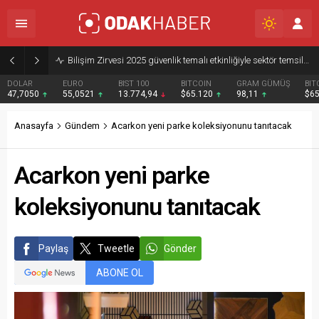
Bilişim Zirvesi 2025 güvenlik temalı etkinliğiyle sektör temsilcilerini buluşturdu
DOLAR
EURO
BIST 100
BITCOIN
GRAM GÜMÜŞ
BIT
47,7050
55,0521
13.774,94
$65.120
98,11
$6
Anasayfa
Gündem
Acarkon yeni parke koleksiyonunu tanıtacak
Acarkon yeni parke
koleksiyonunu tanıtacak
Paylaş
Tweetle
Gönder
ABONE OL