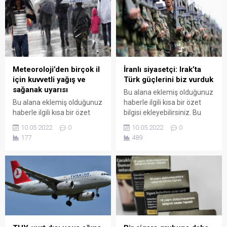
Meteoroloji’den birçok il
İranlı siyasetçi: Irak’ta
için kuvvetli yağış ve
Türk güçlerini biz vurduk
sağanak uyarısı
Bu alana eklemiş olduğunuz
Bu alana eklemiş olduğunuz
haberle ilgili kısa bir özet
haberle ilgili kısa bir özet
bilgisi ekleyebilirsiniz. Bu
bilgisi ekleyebilirsiniz. Bu
metin yazı düzenleme
10.05.2022
0
10.05.2022
0
metin yazı düzenleme
sayfasında "Özet"
177
489
sayfasında "Özet"
bölümünden eklenebilir.
bölümünden eklenebilir.
Özet eklenmişse başlık
Özet eklenmişse başlık
altında kalın olarak bu
altında kalın olarak bu
şekilde gösterilir,
şekilde gösterilir,
eklenmemişse bu alan boş
eklenmemişse bu alan boş
kalır.
kalır.