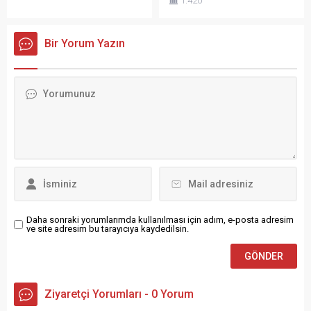
1.420
pazarda net 173,8 milyon
sunmak.” dedi. Karsan, iş
dolarlık alım yaptı. SASA
dünyasının önde gelen ödül
Polyester, Pegasus ve Coca-
programlarından Stevie
Bir Yorum Yazın
Cola İçecek’ten; Akbank,
Awards’ta üç ayrı ödüle layık
Türk Hava Yolları ve Ford
görüldü. Şirketten yapılan
Otosan’a kadar pek çok
açıklamaya göre, bu yıl
şirket yabancıların alım ve
22’ncisi düzenlenen Stevie
satım listelerinde üst
Awards organizasyonunda
sıralarda yer aldı. İşte
Karsan, ‘Teknoloji
Ağustos ayında yabancıların
İnovasyonu’ kategorisinde
en çok sattığı ve...
‘Karsan Otonom e-ATAK-
Tünel...
Daha sonraki yorumlarımda kullanılması için adım, e-posta adresim
ve site adresim bu tarayıcıya kaydedilsin.
Ziyaretçi Yorumları - 0 Yorum