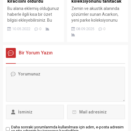
kiracısını öldürdü
koleksiyonunu tanıtacak
çeyreğinde devreye aldığı 8
Büyükada’da başlayacak
Bu alana eklemiş olduğunuz
Zemin ve akustik alanında
bin metrekarelik yeni...
yarış, Burgazada ve
haberle ilgili kısa bir özet
çözümler sunan Acarkon,
Heybeliada etaplarının
bilgisi ekleyebilirsiniz. Bu
yeni parke koleksiyonunu
ardından yeniden...
metin yazı düzenleme
Intermob 2025 Fuarı’nda
10.05.2022
0
08.09.2025
0
sayfasında "Özet"
kullanıcıların beğenisine
bölümünden eklenebilir.
sunacak. Şirketten yapılan
Özet eklenmişse başlık
açıklamaya göre, parke
altında kalın olarak bu
üreticisi Alman Classen’in de
Bir Yorum Yazın
şekilde gösterilir,
Türkiye distribütörü olan
eklenmemişse bu alan boş
Acarkon, yeni
kalır.
koleksiyonuyla gelecek yılın
uluslararası dekorasyon
eğilimlerini belirlemeyi
hedefliyor. Yeni koleksiyon,
Classen işbirliğiyle
geliştirilen özel
tasarımlarıyla ilk kez
Türkiye’de tanıtılacak. Söz...
Daha sonraki yorumlarımda kullanılması için adım, e-posta adresim
ve site adresim bu tarayıcıya kaydedilsin.