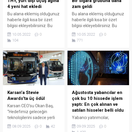
THY, yurt dışı uçuş ağına
Bir sigara grubuna daha
4 yeni hat ekledi
zam geldi
Bu alana eklemiş olduğunuz
Bu alana eklemiş olduğunuz
haberle ilgili kısa bir özet
haberle ilgili kısa bir özet
bilgisi ekleyebilirsiniz. Bu
bilgisi ekleyebilirsiniz. Bu
metin yazı düzenleme
metin yazı düzenleme
10.05.2022
0
10.05.2022
0
sayfasında "Özet"
sayfasında "Özet"
104
771
bölümünden eklenebilir.
bölümünden eklenebilir.
Özet eklenmişse başlık
Özet eklenmişse başlık
altında kalın olarak bu
altında kalın olarak bu
şekilde gösterilir,
şekilde gösterilir,
eklenmemişse bu alan boş
eklenmemişse bu alan boş
kalır.
kalır.
Ağustosta yabancılar en
Karsan’a Stevie
çok bu 10 hissede işlem
Awards’ta üç ödül
yaptı: En çok alınan ve
Karsan CEO’su Okan Baş,
satılan hisseler belli oldu
“Hedefimiz geleceğin
Yabancı yatırımcılar,
teknolojilerini sadece yerli
Ağustos 2025’te Borsa
değil global pazardaki tüm
09.09.2025
0
08.09.2025
0
42
İstanbul’da yıldız ve ana
rakiplerimizden de önce