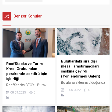
Benzer Konular
Bulutlardaki sıra dışı
RoofStacks ve Tarım
mesaj, araştırmacıları
Kredi Grubu’ndan
şaşkına çevirdi
perakende sektörü için
(Yönlendirmeli Galeri)
işbirliği
Bu alana eklemiş olduğunuz
RoofStacks CEO’su Burak
haberle ilgili kısa bir özet
11.05.2022
0
Soylu, “Tarım Kredi Teknoloji
bilgisi ekleyebilirsiniz. Bu
08.09.2025
0
ile gerçekleştirdiğimiz
metin yazı düzenleme
işbirliği, tüketiciyle marka
sayfasında "Özet"
arasındaki ilişkiyi
bölümünden eklenebilir.
güçlendirerek ve verimliliği