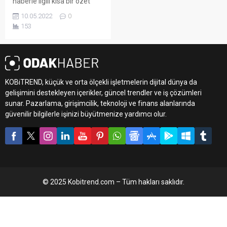
haberle ilgili kısa bir özet
bilgisi ekleyebilirsiniz. Bu
10.05.2022
0
metin yazı düzenleme
153
sayfasında "Özet"
bölümünden eklenebilir.
Özet eklenmişse başlık
altında kalın olarak bu
şekilde gösterilir,
KOBiTREND, küçük ve orta ölçekli işletmelerin dijital dünya da
eklenmemişse bu alan boş
kalır.
gelişimini destekleyen içerikler, güncel trendler ve iş çözümleri
sunar. Pazarlama, girişimcilik, teknoloji ve finans alanlarında
güvenilir bilgilerle işinizi büyütmenize yardımcı olur.
© 2025 Kobitrend.com – Tüm hakları saklıdır.