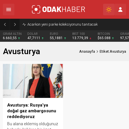
Acarkon yeni parke koleksiyonunu tanıtacak
GRAM ALTIN
DOLAR
EURO
BIST 100
BITCOIN
GRAM
6.660,55
47,7111
55,1881
13.779,39
$65.088
97,5
Avusturya
Anasayfa
Etiket:Avusturya
Avusturya: Rusya’ya
doğal gaz ambargosunu
reddediyoruz
Bu alana eklemiş olduğunuz