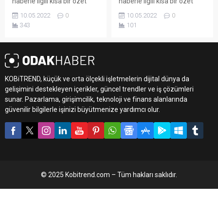
haberle ilgili kısa bir özet
haberle ilgili kısa bir özet
bilgisi ekleyebilirsiniz. Bu
bilgisi ekleyebilirsiniz. Bu
10.05.2022
0
10.05.2022
0
metin yazı düzenleme
metin yazı düzenleme
343
101
sayfasında "Özet"
sayfasında "Özet"
bölümünden eklenebilir.
bölümünden eklenebilir.
Özet eklenmişse başlık
Özet eklenmişse başlık
altında kalın olarak bu
altında kalın olarak bu
şekilde gösterilir,
şekilde gösterilir,
KOBiTREND, küçük ve orta ölçekli işletmelerin dijital dünya da
eklenmemişse bu alan boş
eklenmemişse bu alan boş
kalır.
kalır.
gelişimini destekleyen içerikler, güncel trendler ve iş çözümleri
sunar. Pazarlama, girişimcilik, teknoloji ve finans alanlarında
güvenilir bilgilerle işinizi büyütmenize yardımcı olur.
© 2025 Kobitrend.com – Tüm hakları saklıdır.