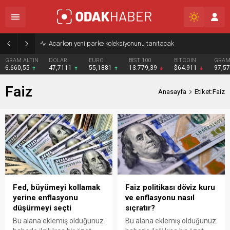
Acarkon yeni parke koleksiyonunu tanıtacak
GRAM ALTIN
DOLAR
EURO
BIST 100
BITCOIN
GRAM
6.660,55
47,7111
55,1881
13.779,39
$64.911
97,5
Faiz
Anasayfa
Etiket:Faiz
Fed, büyümeyi kollamak
Faiz politikası döviz kuru
yerine enflasyonu
ve enflasyonu nasıl
düşürmeyi seçti
sıçratır?
Bu alana eklemiş olduğunuz
Bu alana eklemiş olduğunuz