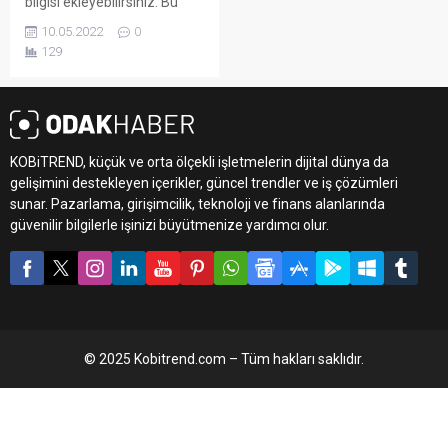
bilgisi ekleyebilirsiniz. Bu
metin yazı düzenleme
10.05.2022
0
sayfasında "Özet"
129
bölümünden eklenebilir.
Özet eklenmişse başlık
altında kalın olarak bu
şekilde gösterilir,
eklenmemişse bu alan boş
KOBiTREND, küçük ve orta ölçekli işletmelerin dijital dünya da
kalır.
gelişimini destekleyen içerikler, güncel trendler ve iş çözümleri
sunar. Pazarlama, girişimcilik, teknoloji ve finans alanlarında
güvenilir bilgilerle işinizi büyütmenize yardımcı olur.
© 2025 Kobitrend.com – Tüm hakları saklıdır.