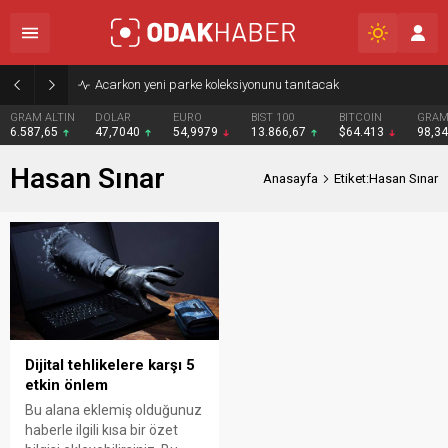
Acarkon yeni parke koleksiyonunu tanıtacak
GRAM ALTIN
DOLAR
EURO
BIST 100
BITCOIN
GRAM
6.587,65
47,7040
54,9979
13.866,67
$64.413
98,3
Hasan Sınar
Anasayfa
Etiket:Hasan Sınar
Dijital tehlikelere karşı 5
etkin önlem
Bu alana eklemiş olduğunuz
haberle ilgili kısa bir özet