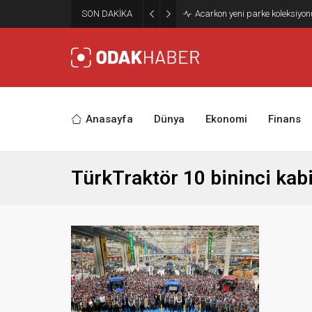
SON DAKİKA
Acarkon yeni parke koleksiyo
Anasayfa
Dünya
Ekonomi
Finans
TürkTraktör 10 bininci kabi