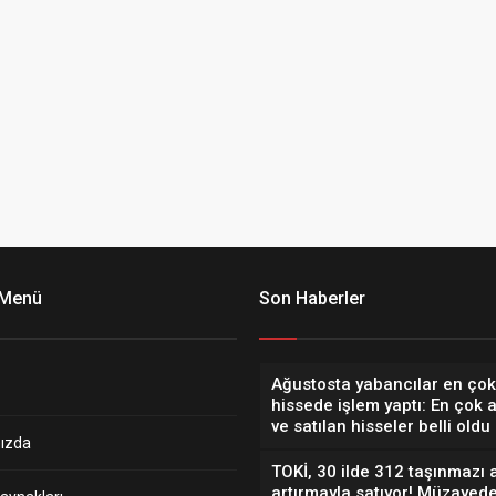
 Menü
Son Haberler
Ağustosta yabancılar en çok
hissede işlem yaptı: En çok 
ve satılan hisseler belli oldu
ızda
TOKİ, 30 ilde 312 taşınmazı 
artırmayla satıyor! Müzayede