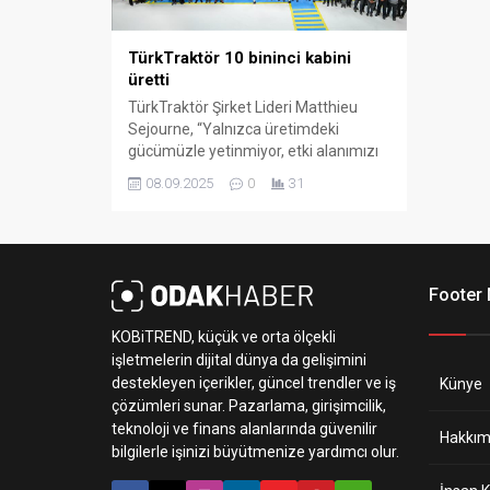
TürkTraktör 10 bininci kabini
üretti
TürkTraktör Şirket Lideri Matthieu
Sejourne, “Yalnızca üretimdeki
gücümüzle yetinmiyor, etki alanımızı
tarımı ve şehirleri daha ileriye taşımak
08.09.2025
0
31
ve dönüştürmek için kullanıyoruz”
dedi. TürkTraktör, Sakarya’daki
Erenler Fabrikası’nda 10 bininci
kabinini banttan indirdi. Şirketten
yapılan açıklamaya göre, TürkTraktör,
Footer
29 milyon avro yatırım ile 2025’in ilk
çeyreğinde devreye aldığı 8 bin
KOBiTREND, küçük ve orta ölçekli
metrekarelik yeni...
işletmelerin dijital dünya da gelişimini
destekleyen içerikler, güncel trendler ve iş
Künye
çözümleri sunar. Pazarlama, girişimcilik,
teknoloji ve finans alanlarında güvenilir
Hakkım
bilgilerle işinizi büyütmenize yardımcı olur.