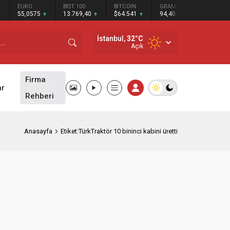
EURO
BIST 100
BITCOIN
GRAM GÜMÜŞ
BITCO
55,0575
13.769,40
$64.541
94,40
$644
İstanbul,
32
°C
Açık
Firma
ar
Rehberi
Anasayfa
Etiket:TürkTraktör 10 bininci kabini üretti