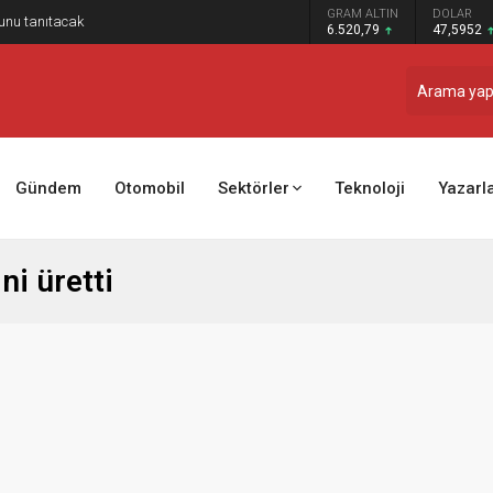
GRAM ALTIN
DOLAR
nunu tanıtacak
6.520,79
47,5952
Gündem
Otomobil
Sektörler
Teknoloji
Yazarl
ni üretti